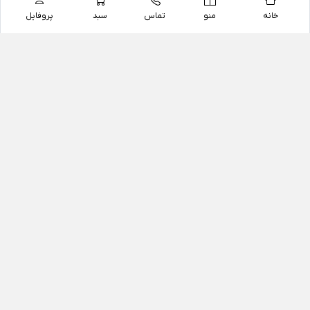
خانه
منو
تماس
سبد
پروفایل
فروشگاه
داروخانه آنلاین دکتر یزدیان
داروخانه آنلاین دکتر یزدیان از سال 1397 فعالیت خود را با
هدف فروش اینترنتی اقلام غیر دارویی شامل محصولات
آرایشی و بهداشتی، مکمل های رژیمی و غذایی، مکمل های