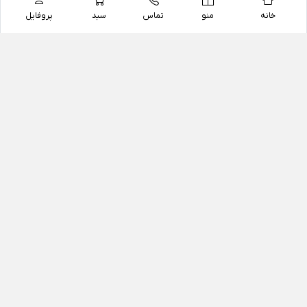
خانه
منو
تماس
سبد
پروفایل
فروشگاه
داروخانه آنلاین دکتر یزدیان
داروخانه آنلاین دکتر یزدیان از سال 1397 فعالیت خود را با
هدف فروش اینترنتی اقلام غیر دارویی شامل محصولات
آرایشی و بهداشتی، مکمل های رژیمی و غذایی، مکمل های