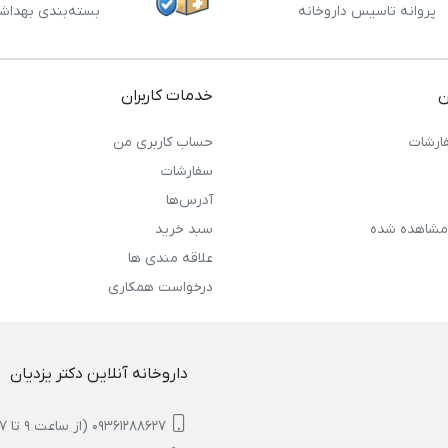
پروانه تاسیس داروخانه
بسته‌بندی بهداش
ن
خدمات کاربران
ارشات
حساب کاربری من
سفارشات
آدرس‌ها
مشاهده شده
سبد خرید
علاقه مندی ها
درخواست همکاری
داروخانه آنلاین دکتر یزدیان
09361288627 (از ساعت 9 تا 17)