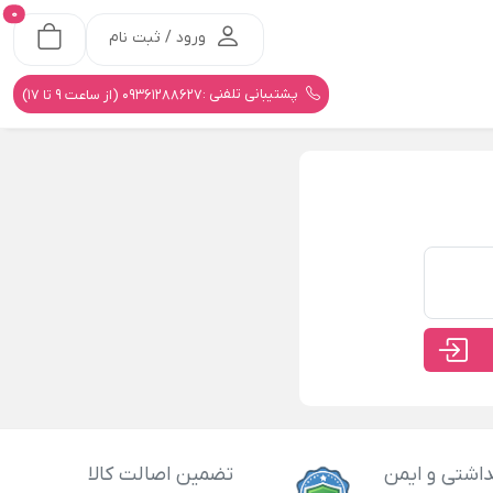
0
ورود / ثبت نام
پشتیبانی تلفنی :
09361288627 (از ساعت 9 تا 17)
اشتی و ایمن
تضمین اصالت کالا