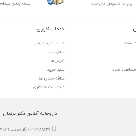
پروانه تاسیس داروخانه
بسته‌بندی بهداش
ن
خدمات کاربران
ارشات
حساب کاربری من
سفارشات
آدرس‌ها
مشاهده شده
سبد خرید
علاقه مندی ها
درخواست همکاری
داروخانه آنلاین دکتر یزدیان
09361288627 (از ساعت 9 تا 17)