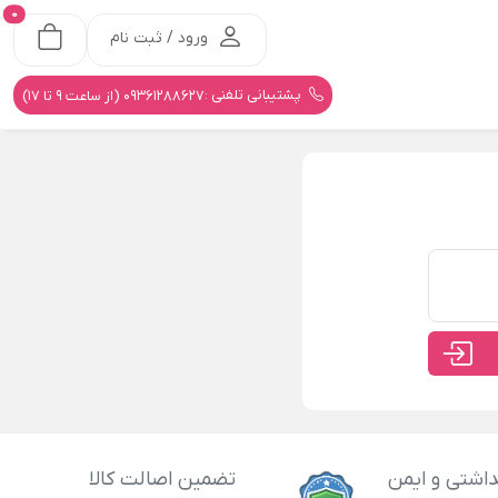
0
ورود / ثبت نام
پشتیبانی تلفنی :
09361288627 (از ساعت 9 تا 17)
اشتی و ایمن
تضمین اصالت کالا