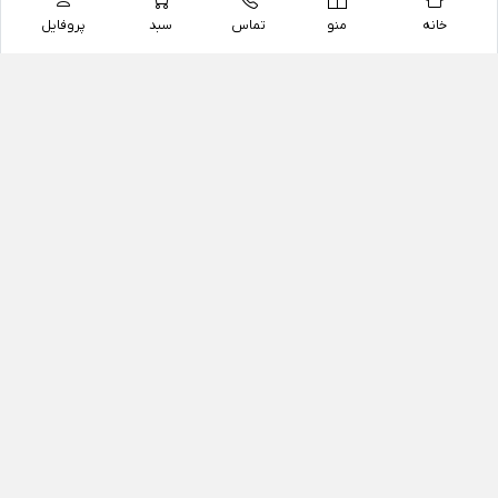
خانه
منو
تماس
سبد
پروفایل
فروشگاه
داروخانه آنلاین دکتر یزدیان
داروخانه آنلاین دکتر یزدیان از سال 1397 فعالیت خود را با
هدف فروش اینترنتی اقلام غیر دارویی شامل محصولات
آرایشی و بهداشتی، مکمل های رژیمی و غذایی، مکمل های