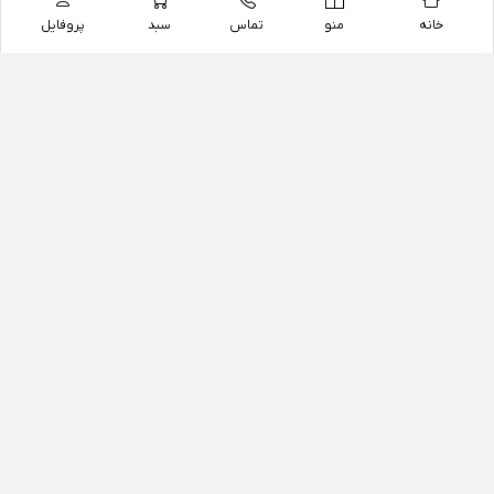
خانه
منو
تماس
سبد
پروفایل
فروشگاه
داروخانه آنلاین دکتر یزدیان
داروخانه آنلاین دکتر یزدیان از سال 1397 فعالیت خود را با
هدف فروش اینترنتی اقلام غیر دارویی شامل محصولات
آرایشی و بهداشتی، مکمل های رژیمی و غذایی، مکمل های