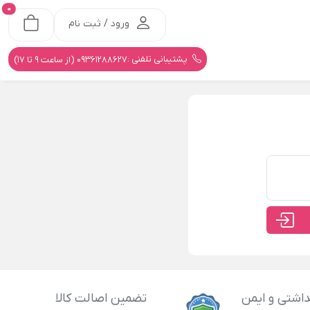
0
ورود / ثبت نام
پشتیبانی تلفنی :
09361288627 (از ساعت 9 تا 17)
اشتی و ایمن
تضمین اصالت کالا