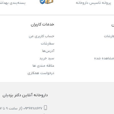
پروانه تاسیس داروخانه
بسته‌بندی بهداش
ن
خدمات کاربران
ارشات
حساب کاربری من
سفارشات
آدرس‌ها
مشاهده شده
سبد خرید
علاقه مندی ها
درخواست همکاری
داروخانه آنلاین دکتر یزدیان
09361288627 (از ساعت 9 تا 17)