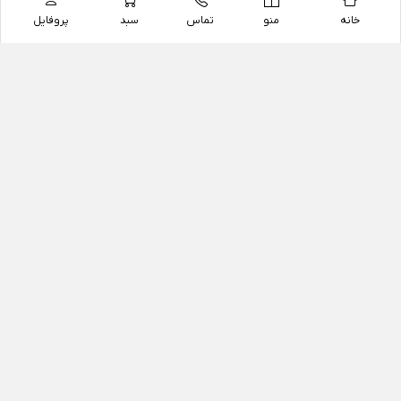
خانه
منو
تماس
سبد
پروفایل
فروشگاه
داروخانه آنلاین دکتر یزدیان
داروخانه آنلاین دکتر یزدیان از سال 1397 فعالیت خود را با
هدف فروش اینترنتی اقلام غیر دارویی شامل محصولات
آرایشی و بهداشتی، مکمل های رژیمی و غذایی، مکمل های