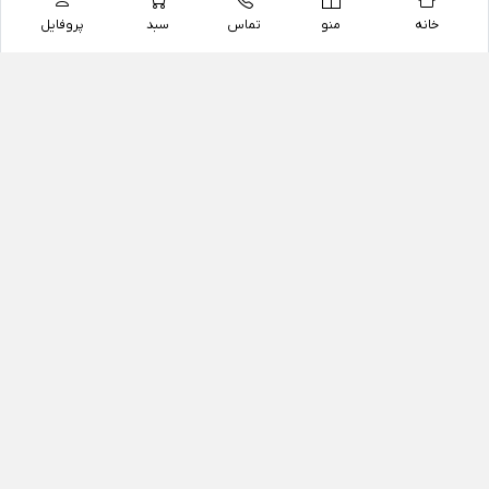
خانه
منو
تماس
سبد
پروفایل
فروشگاه
داروخانه آنلاین دکتر یزدیان
داروخانه آنلاین دکتر یزدیان از سال 1397 فعالیت خود را با
هدف فروش اینترنتی اقلام غیر دارویی شامل محصولات
آرایشی و بهداشتی، مکمل های رژیمی و غذایی، مکمل های