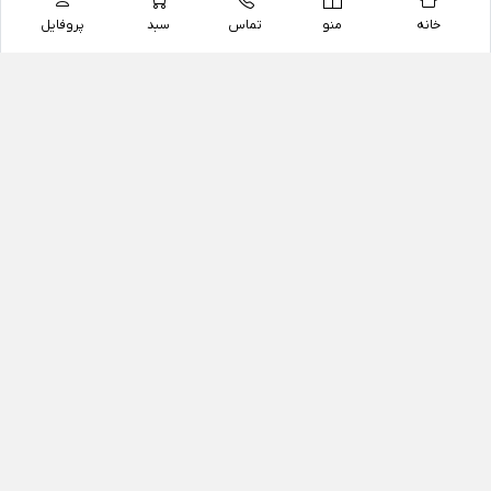
خانه
منو
تماس
سبد
پروفایل
فروشگاه
داروخانه آنلاین دکتر یزدیان
داروخانه آنلاین دکتر یزدیان از سال 1397 فعالیت خود را با
هدف فروش اینترنتی اقلام غیر دارویی شامل محصولات
آرایشی و بهداشتی، مکمل های رژیمی و غذایی، مکمل های