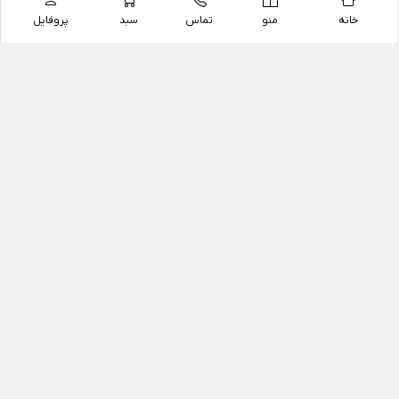
خانه
منو
تماس
سبد
پروفایل
فروشگاه
داروخانه آنلاین دکتر یزدیان
داروخانه آنلاین دکتر یزدیان از سال 1397 فعالیت خود را با
هدف فروش اینترنتی اقلام غیر دارویی شامل محصولات
آرایشی و بهداشتی، مکمل های رژیمی و غذایی، مکمل های