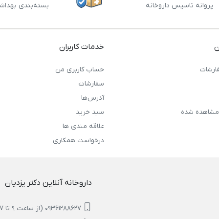
پروانه تاسیس داروخانه
بسته‌بندی بهداش
ن
خدمات کاربران
ارشات
حساب کاربری من
سفارشات
آدرس‌ها
مشاهده شده
سبد خرید
علاقه مندی ها
درخواست همکاری
داروخانه آنلاین دکتر یزدیان
09361288627 (از ساعت 9 تا 17)