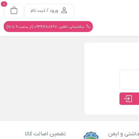
0
ورود / ثبت نام
پشتیبانی تلفنی :
09361288627 (از ساعت 9 تا 17)
اشتی و ایمن
تضمین اصالت کالا