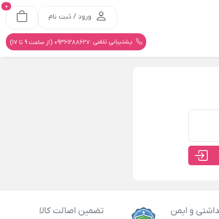
0
ورود / ثبت نام
پشتیبانی تلفنی :
09361288627 (از ساعت 9 تا 17)
اشتی و ایمن
تضمین اصالت کالا