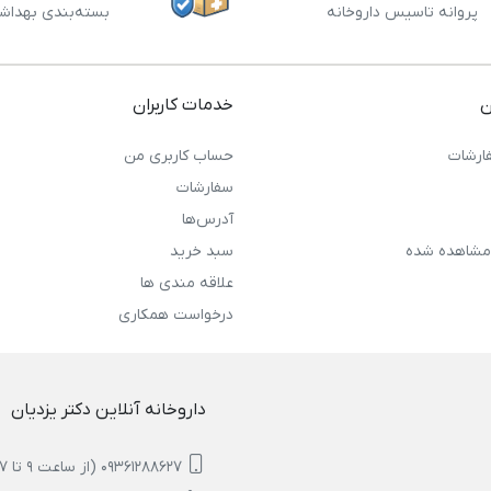
پروانه تاسیس داروخانه
بسته‌بندی بهداش
ن
خدمات کاربران
ارشات
حساب کاربری من
سفارشات
آدرس‌ها
مشاهده شده
سبد خرید
علاقه مندی ها
درخواست همکاری
داروخانه آنلاین دکتر یزدیان
09361288627 (از ساعت 9 تا 17)