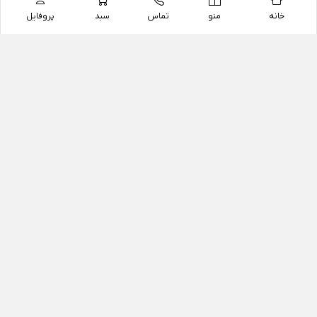
خانه
منو
تماس
سبد
پروفایل
فروشگاه
داروخانه آنلاین دکتر یزدیان
داروخانه آنلاین دکتر یزدیان از سال 1397 فعالیت خود را با
هدف فروش اینترنتی اقلام غیر دارویی شامل محصولات
آرایشی و بهداشتی، مکمل های رژیمی و غذایی، مکمل های