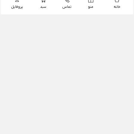
خانه
منو
تماس
سبد
پروفایل
فروشگاه
داروخانه آنلاین دکتر یزدیان
داروخانه آنلاین دکتر یزدیان از سال 1397 فعالیت خود را با
هدف فروش اینترنتی اقلام غیر دارویی شامل محصولات
آرایشی و بهداشتی، مکمل های رژیمی و غذایی، مکمل های