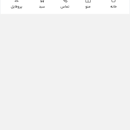
خانه
منو
تماس
سبد
پروفایل
فروشگاه
داروخانه آنلاین دکتر یزدیان
داروخانه آنلاین دکتر یزدیان از سال 1397 فعالیت خود را با
هدف فروش اینترنتی اقلام غیر دارویی شامل محصولات
آرایشی و بهداشتی، مکمل های رژیمی و غذایی، مکمل های