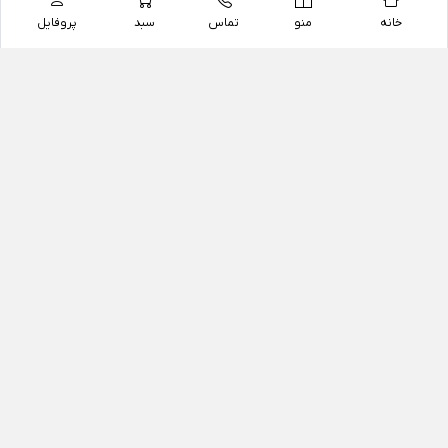
خانه
منو
تماس
سبد
پروفایل
فروشگاه
داروخانه آنلاین دکتر یزدیان
داروخانه آنلاین دکتر یزدیان از سال 1397 فعالیت خود را با
هدف فروش اینترنتی اقلام غیر دارویی شامل محصولات
آرایشی و بهداشتی، مکمل های رژیمی و غذایی، مکمل های