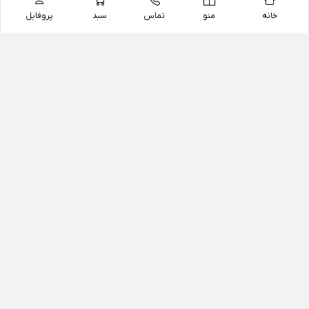
خانه
منو
تماس
سبد
پروفایل
فروشگاه
داروخانه آنلاین دکتر یزدیان
داروخانه آنلاین دکتر یزدیان از سال 1397 فعالیت خود را با
هدف فروش اینترنتی اقلام غیر دارویی شامل محصولات
آرایشی و بهداشتی، مکمل های رژیمی و غذایی، مکمل های