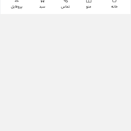
خانه
منو
تماس
سبد
پروفایل
فروشگاه
داروخانه آنلاین دکتر یزدیان
داروخانه آنلاین دکتر یزدیان از سال 1397 فعالیت خود را با
هدف فروش اینترنتی اقلام غیر دارویی شامل محصولات
آرایشی و بهداشتی، مکمل های رژیمی و غذایی، مکمل های