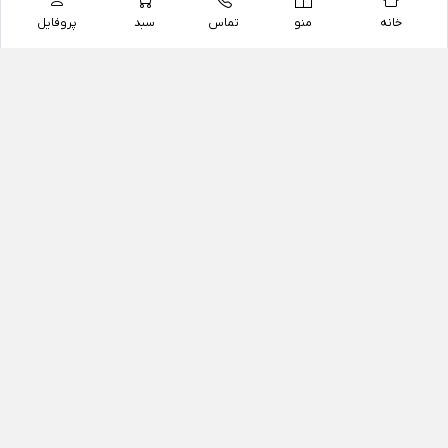
خانه
منو
تماس
سبد
پروفایل
فروشگاه
داروخانه آنلاین دکتر یزدیان
داروخانه آنلاین دکتر یزدیان از سال 1397 فعالیت خود را با
هدف فروش اینترنتی اقلام غیر دارویی شامل محصولات
آرایشی و بهداشتی، مکمل های رژیمی و غذایی، مکمل های