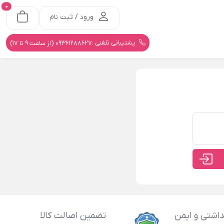
0
ورود / ثبت نام
پشتیبانی تلفنی :
09361288627 (از ساعت 9 تا 17)
اشتی و ایمن
تضمین اصالت کالا