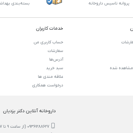
پروانه تاسیس داروخانه
بسته‌بندی بهداش
ن
خدمات کاربران
ارشات
حساب کاربری من
سفارشات
آدرس‌ها
مشاهده شده
سبد خرید
علاقه مندی ها
درخواست همکاری
داروخانه آنلاین دکتر یزدیان
09361288627 (از ساعت 9 تا 17)