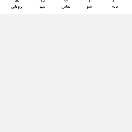
خانه
منو
تماس
سبد
پروفایل
فروشگاه
داروخانه آنلاین دکتر یزدیان
داروخانه آنلاین دکتر یزدیان از سال 1397 فعالیت خود را با
هدف فروش اینترنتی اقلام غیر دارویی شامل محصولات
آرایشی و بهداشتی، مکمل های رژیمی و غذایی، مکمل های