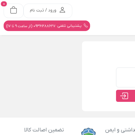
0
ورود / ثبت نام
پشتیبانی تلفنی :
09361288627 (از ساعت 9 تا 17)
اشتی و ایمن
تضمین اصالت کالا