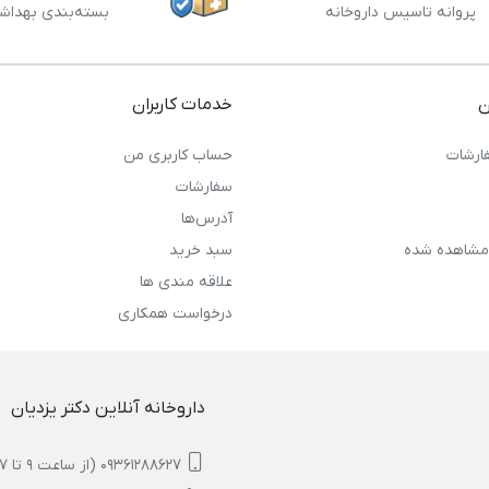
پروانه تاسیس داروخانه
بسته‌بندی بهداش
ن
خدمات کاربران
ارشات
حساب کاربری من
سفارشات
آدرس‌ها
مشاهده شده
سبد خرید
علاقه مندی ها
درخواست همکاری
داروخانه آنلاین دکتر یزدیان
09361288627 (از ساعت 9 تا 17)