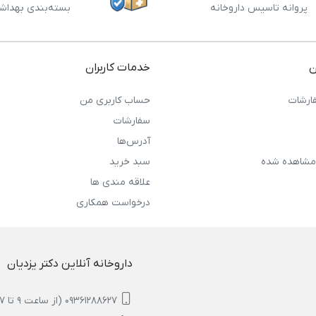
پروانه تاسیس داروخانه
بسته‌بندی بهداش
ن
خدمات کاربران
ارشات
حساب کاربری من
سفارشات
آدرس‌ها
مشاهده شده
سبد خرید
علاقه مندی ها
درخواست همکاری
داروخانه آنلاین دکتر یزدیان
09361288627 (از ساعت 9 تا 17)