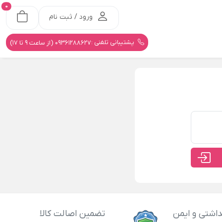
0
ورود / ثبت نام
پشتیبانی تلفنی :
09361288627 (از ساعت 9 تا 17)
اشتی و ایمن
تضمین اصالت کالا