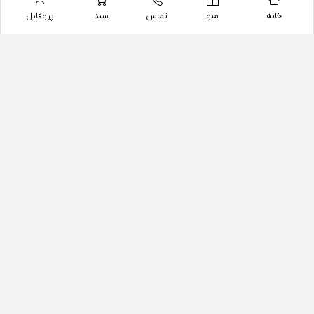
خانه
منو
تماس
سبد
پروفایل
فروشگاه
داروخانه آنلاین دکتر یزدیان
داروخانه آنلاین دکتر یزدیان از سال 1397 فعالیت خود را با
هدف فروش اینترنتی اقلام غیر دارویی شامل محصولات
آرایشی و بهداشتی، مکمل های رژیمی و غذایی، مکمل های