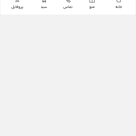
خانه
منو
تماس
سبد
پروفایل
فروشگاه
داروخانه آنلاین دکتر یزدیان
داروخانه آنلاین دکتر یزدیان از سال 1397 فعالیت خود را با
هدف فروش اینترنتی اقلام غیر دارویی شامل محصولات
آرایشی و بهداشتی، مکمل های رژیمی و غذایی، مکمل های