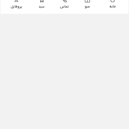
خانه
منو
تماس
سبد
پروفایل
فروشگاه
داروخانه آنلاین دکتر یزدیان
داروخانه آنلاین دکتر یزدیان از سال 1397 فعالیت خود را با
هدف فروش اینترنتی اقلام غیر دارویی شامل محصولات
آرایشی و بهداشتی، مکمل های رژیمی و غذایی، مکمل های