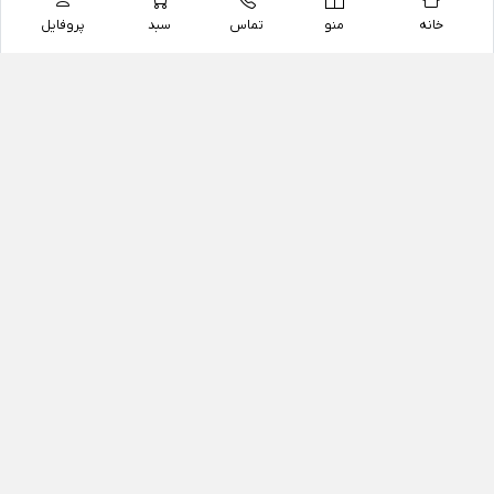
خانه
منو
تماس
سبد
پروفایل
فروشگاه
داروخانه آنلاین دکتر یزدیان
داروخانه آنلاین دکتر یزدیان از سال 1397 فعالیت خود را با
هدف فروش اینترنتی اقلام غیر دارویی شامل محصولات
آرایشی و بهداشتی، مکمل های رژیمی و غذایی، مکمل های