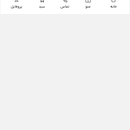
خانه
منو
تماس
سبد
پروفایل
فروشگاه
داروخانه آنلاین دکتر یزدیان
داروخانه آنلاین دکتر یزدیان از سال 1397 فعالیت خود را با
هدف فروش اینترنتی اقلام غیر دارویی شامل محصولات
آرایشی و بهداشتی، مکمل های رژیمی و غذایی، مکمل های