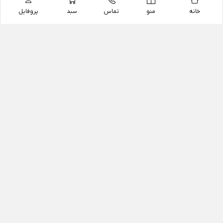
خانه
منو
تماس
سبد
پروفایل
فروشگاه
داروخانه آنلاین دکتر یزدیان
داروخانه آنلاین دکتر یزدیان از سال 1397 فعالیت خود را با
هدف فروش اینترنتی اقلام غیر دارویی شامل محصولات
آرایشی و بهداشتی، مکمل های رژیمی و غذایی، مکمل های