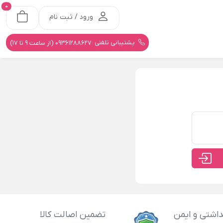
0
ورود / ثبت نام
پشتیبانی تلفنی :
09361288627 (از ساعت 9 تا 17)
اشتی و ایمن
تضمین اصالت کالا