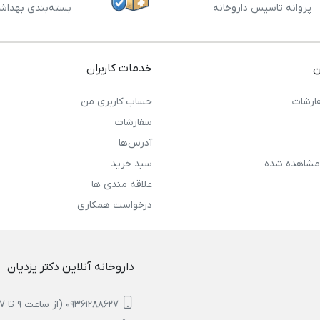
پروانه تاسیس داروخانه
بسته‌بندی بهداش
ن
خدمات کاربران
ارشات
حساب کاربری من
سفارشات
آدرس‌ها
مشاهده شده
سبد خرید
علاقه مندی ها
درخواست همکاری
داروخانه آنلاین دکتر یزدیان
09361288627 (از ساعت 9 تا 17)