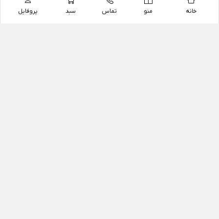
خانه
منو
تماس
سبد
پروفایل
فروشگاه
داروخانه آنلاین دکتر یزدیان
داروخانه آنلاین دکتر یزدیان از سال 1397 فعالیت خود را با
هدف فروش اینترنتی اقلام غیر دارویی شامل محصولات
آرایشی و بهداشتی، مکمل های رژیمی و غذایی، مکمل های