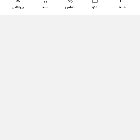
خانه
منو
تماس
سبد
پروفایل
فروشگاه
داروخانه آنلاین دکتر یزدیان
داروخانه آنلاین دکتر یزدیان از سال 1397 فعالیت خود را با
هدف فروش اینترنتی اقلام غیر دارویی شامل محصولات
آرایشی و بهداشتی، مکمل های رژیمی و غذایی، مکمل های