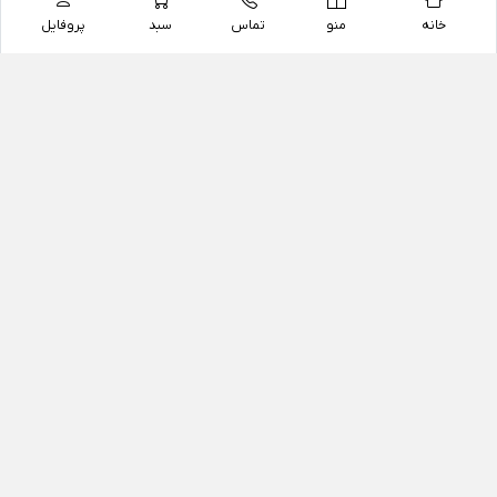
خانه
منو
تماس
سبد
پروفایل
فروشگاه
داروخانه آنلاین دکتر یزدیان
داروخانه آنلاین دکتر یزدیان از سال 1397 فعالیت خود را با
هدف فروش اینترنتی اقلام غیر دارویی شامل محصولات
آرایشی و بهداشتی، مکمل های رژیمی و غذایی، مکمل های