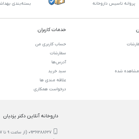
پروانه تاسیس داروخانه
بسته‌بندی بهداش
ن
خدمات کاربران
ارشات
حساب کاربری من
سفارشات
آدرس‌ها
مشاهده شده
سبد خرید
علاقه مندی ها
درخواست همکاری
داروخانه آنلاین دکتر یزدیان
09361288627 (از ساعت 9 تا 17)