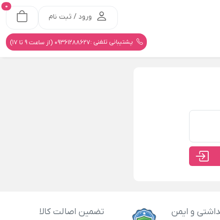
0
ورود / ثبت نام
پشتیبانی تلفنی :
09361288627 (از ساعت 9 تا 17)
اشتی و ایمن
تضمین اصالت کالا