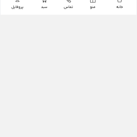
خانه
منو
تماس
سبد
پروفایل
فروشگاه
داروخانه آنلاین دکتر یزدیان
داروخانه آنلاین دکتر یزدیان از سال 1397 فعالیت خود را با
هدف فروش اینترنتی اقلام غیر دارویی شامل محصولات
آرایشی و بهداشتی، مکمل های رژیمی و غذایی، مکمل های