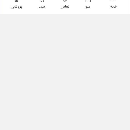
خانه
منو
تماس
سبد
پروفایل
فروشگاه
داروخانه آنلاین دکتر یزدیان
داروخانه آنلاین دکتر یزدیان از سال 1397 فعالیت خود را با
هدف فروش اینترنتی اقلام غیر دارویی شامل محصولات
آرایشی و بهداشتی، مکمل های رژیمی و غذایی، مکمل های