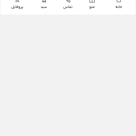
خانه
منو
تماس
سبد
پروفایل
فروشگاه
داروخانه آنلاین دکتر یزدیان
داروخانه آنلاین دکتر یزدیان از سال 1397 فعالیت خود را با
هدف فروش اینترنتی اقلام غیر دارویی شامل محصولات
آرایشی و بهداشتی، مکمل های رژیمی و غذایی، مکمل های