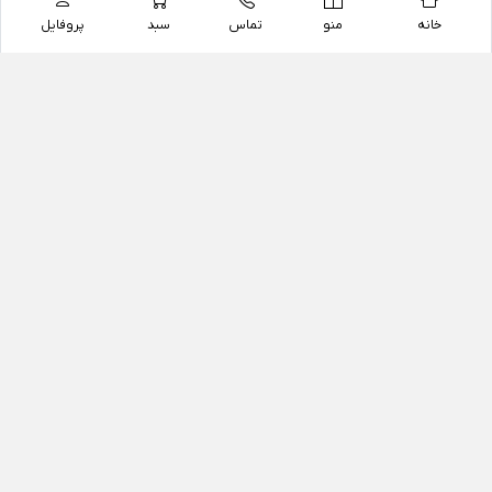
خانه
منو
تماس
سبد
پروفایل
فروشگاه
داروخانه آنلاین دکتر یزدیان
داروخانه آنلاین دکتر یزدیان از سال 1397 فعالیت خود را با
هدف فروش اینترنتی اقلام غیر دارویی شامل محصولات
آرایشی و بهداشتی، مکمل های رژیمی و غذایی، مکمل های