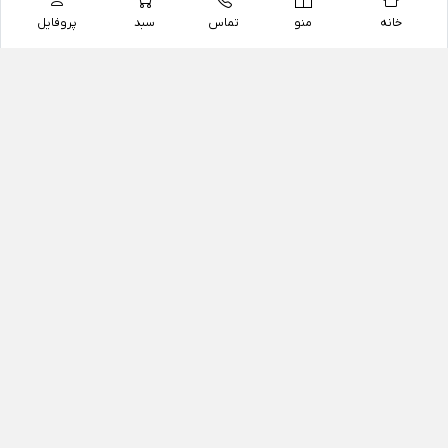
خانه
منو
تماس
سبد
پروفایل
فروشگاه
داروخانه آنلاین دکتر یزدیان
داروخانه آنلاین دکتر یزدیان از سال 1397 فعالیت خود را با
هدف فروش اینترنتی اقلام غیر دارویی شامل محصولات
آرایشی و بهداشتی، مکمل های رژیمی و غذایی، مکمل های