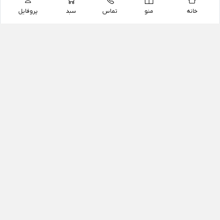
خانه
منو
تماس
سبد
پروفایل
فروشگاه
داروخانه آنلاین دکتر یزدیان
داروخانه آنلاین دکتر یزدیان از سال 1397 فعالیت خود را با
هدف فروش اینترنتی اقلام غیر دارویی شامل محصولات
آرایشی و بهداشتی، مکمل های رژیمی و غذایی، مکمل های