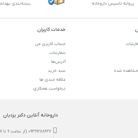
پروانه تاسیس داروخانه
بسته‌بندی بهداش
ن
خدمات کاربران
ارشات
حساب کاربری من
سفارشات
آدرس‌ها
مشاهده شده
سبد خرید
علاقه مندی ها
درخواست همکاری
داروخانه آنلاین دکتر یزدیان
09361288627 (از ساعت 9 تا 17)