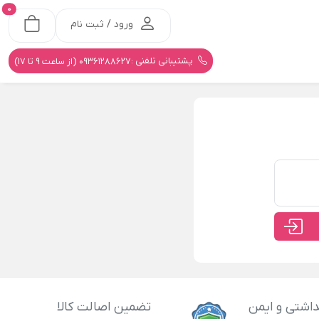
0
ورود / ثبت نام
پشتیبانی تلفنی :
09361288627 (از ساعت 9 تا 17)
اشتی و ایمن
تضمین اصالت کالا