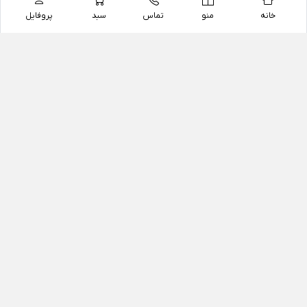
خانه
منو
تماس
سبد
پروفایل
فروشگاه
داروخانه آنلاین دکتر یزدیان
داروخانه آنلاین دکتر یزدیان از سال 1397 فعالیت خود را با
هدف فروش اینترنتی اقلام غیر دارویی شامل محصولات
آرایشی و بهداشتی، مکمل های رژیمی و غذایی، مکمل های