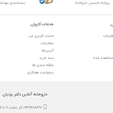
پروانه تاسیس داروخانه
بسته‌بندی بهداش
ن
خدمات کاربران
ارشات
حساب کاربری من
سفارشات
آدرس‌ها
مشاهده شده
سبد خرید
علاقه مندی ها
درخواست همکاری
داروخانه آنلاین دکتر یزدیان
09361288627 (از ساعت 9 تا 17)