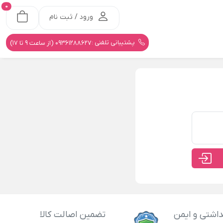
0
ورود / ثبت نام
پشتیبانی تلفنی :
09361288627 (از ساعت 9 تا 17)
اشتی و ایمن
تضمین اصالت کالا