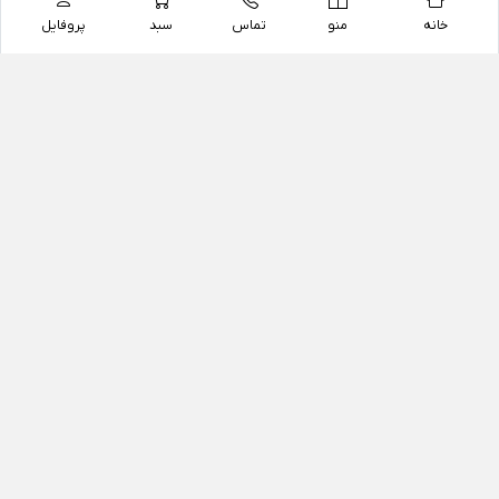
خانه
منو
تماس
سبد
پروفایل
فروشگاه
داروخانه آنلاین دکتر یزدیان
داروخانه آنلاین دکتر یزدیان از سال 1397 فعالیت خود را با
هدف فروش اینترنتی اقلام غیر دارویی شامل محصولات
آرایشی و بهداشتی، مکمل های رژیمی و غذایی، مکمل های