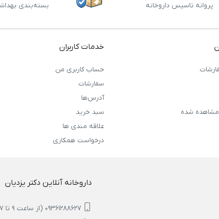
پروانه تاسیس داروخانه
بسته‌بندی بهداش
ن
خدمات کاربران
ارشات
حساب کاربری من
سفارشات
آدرس‌ها
مشاهده شده
سبد خرید
علاقه مندی ها
درخواست همکاری
داروخانه آنلاین دکتر یزدیان
09361288627 (از ساعت 9 تا 17)