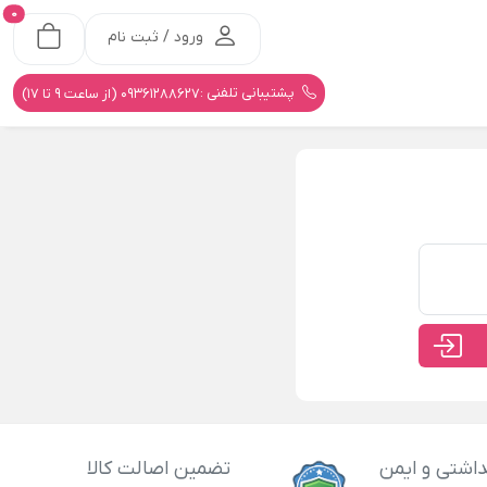
0
ورود / ثبت نام
پشتیبانی تلفنی :
09361288627 (از ساعت 9 تا 17)
اشتی و ایمن
تضمین اصالت کالا