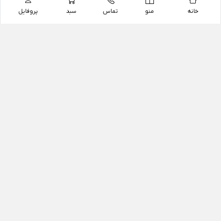
خانه
منو
تماس
سبد
پروفایل
فروشگاه
داروخانه آنلاین دکتر یزدیان
داروخانه آنلاین دکتر یزدیان از سال 1397 فعالیت خود را با
هدف فروش اینترنتی اقلام غیر دارویی شامل محصولات
آرایشی و بهداشتی، مکمل های رژیمی و غذایی، مکمل های