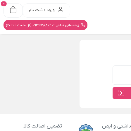
0
ورود / ثبت نام
پشتیبانی تلفنی :
09361288627 (از ساعت 9 تا 17)
اشتی و ایمن
تضمین اصالت کالا