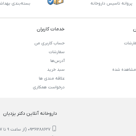
پروانه تاسیس داروخانه
بسته‌بندی بهداش
ن
خدمات کاربران
ارشات
حساب کاربری من
سفارشات
آدرس‌ها
مشاهده شده
سبد خرید
علاقه مندی ها
درخواست همکاری
داروخانه آنلاین دکتر یزدیان
09361288627 (از ساعت 9 تا 17)