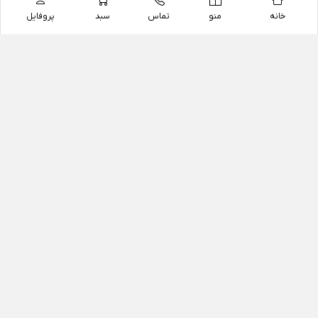
خانه
منو
تماس
سبد
پروفایل
فروشگاه
داروخانه آنلاین دکتر یزدیان
داروخانه آنلاین دکتر یزدیان از سال 1397 فعالیت خود را با
هدف فروش اینترنتی اقلام غیر دارویی شامل محصولات
آرایشی و بهداشتی، مکمل های رژیمی و غذایی، مکمل های