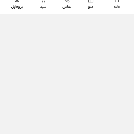
خانه
منو
تماس
سبد
پروفایل
فروشگاه
داروخانه آنلاین دکتر یزدیان
داروخانه آنلاین دکتر یزدیان از سال 1397 فعالیت خود را با
هدف فروش اینترنتی اقلام غیر دارویی شامل محصولات
آرایشی و بهداشتی، مکمل های رژیمی و غذایی، مکمل های